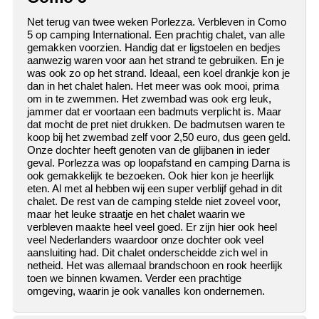
Net terug van twee weken Porlezza. Verbleven in Como
5 op camping International. Een prachtig chalet, van alle
gemakken voorzien. Handig dat er ligstoelen en bedjes
aanwezig waren voor aan het strand te gebruiken. En je
was ook zo op het strand. Ideaal, een koel drankje kon je
dan in het chalet halen. Het meer was ook mooi, prima
om in te zwemmen. Het zwembad was ook erg leuk,
jammer dat er voortaan een badmuts verplicht is. Maar
dat mocht de pret niet drukken. De badmutsen waren te
koop bij het zwembad zelf voor 2,50 euro, dus geen geld.
Onze dochter heeft genoten van de glijbanen in ieder
geval. Porlezza was op loopafstand en camping Darna is
ook gemakkelijk te bezoeken. Ook hier kon je heerlijk
eten. Al met al hebben wij een super verblijf gehad in dit
chalet. De rest van de camping stelde niet zoveel voor,
maar het leuke straatje en het chalet waarin we
verbleven maakte heel veel goed. Er zijn hier ook heel
veel Nederlanders waardoor onze dochter ook veel
aansluiting had. Dit chalet onderscheidde zich wel in
netheid. Het was allemaal brandschoon en rook heerlijk
toen we binnen kwamen. Verder een prachtige
omgeving, waarin je ook vanalles kon ondernemen.