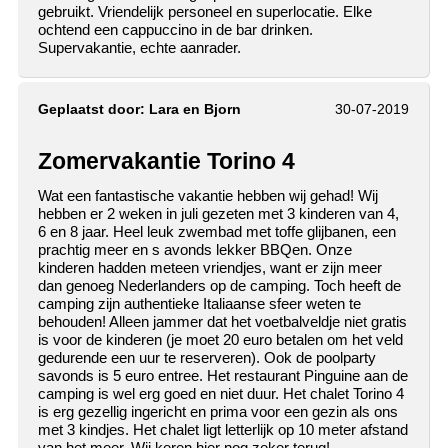
gebruikt. Vriendelijk personeel en superlocatie. Elke
ochtend een cappuccino in de bar drinken.
Supervakantie, echte aanrader.
Geplaatst door:
Lara en Bjorn
30-07-2019
Zomervakantie Torino 4
Wat een fantastische vakantie hebben wij gehad! Wij
hebben er 2 weken in juli gezeten met 3 kinderen van 4,
6 en 8 jaar. Heel leuk zwembad met toffe glijbanen, een
prachtig meer en s avonds lekker BBQen. Onze
kinderen hadden meteen vriendjes, want er zijn meer
dan genoeg Nederlanders op de camping. Toch heeft de
camping zijn authentieke Italiaanse sfeer weten te
behouden! Alleen jammer dat het voetbalveldje niet gratis
is voor de kinderen (je moet 20 euro betalen om het veld
gedurende een uur te reserveren). Ook de poolparty
savonds is 5 euro entree. Het restaurant Pinguine aan de
camping is wel erg goed en niet duur. Het chalet Torino 4
is erg gezellig ingericht en prima voor een gezin als ons
met 3 kindjes. Het chalet ligt letterlijk op 10 meter afstand
van het meer. Wij keren hier nog zeker terug!